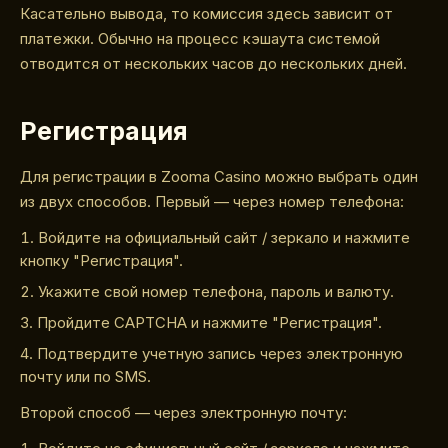
Касательно вывода, то комиссия здесь зависит от
платежки. Обычно на процесс кэшаута системой
отводится от нескольких часов до нескольких дней.
Регистрация
Для регистрации в Zooma Casino можно выбрать один
из двух способов. Первый — через номер телефона:
Войдите на официальный сайт / зеркало и нажмите
кнопку "Регистрация".
Укажите свой номер телефона, пароль и валюту.
Пройдите CAPTCHA и нажмите "Регистрация".
Подтвердите учетную запись через электронную
почту или по SMS.
Второй способ — через электронную почту: