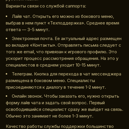
Варианты связи со службой саппорта:
Лайв чат. Открыть его можно из бокового меню,
выбрав в нем пункт «Техподдержка». Среднее время
ответа — 3-5 минут.
Электронная почта. Ее актуальный адрес размещен
во вкладке «Контакты». Отправлять письма следует с
того же email, что привязан к игрового профилю. Это
ускорит процесс рассмотрения обращения. На это у
специалистов в среднем уходит 10-15 минут.
Телеграм. Кнопка для перехода в чат мессенджера
размещена в боковом меню. Специалисты
присоединяются к диалогу в течение 1-2 минут.
Онлайн звонок. Чтобы заказать его, нужно открыть
форму лайв чата и задать свой вопрос. Первый
освободившийся специалист сразу же выйдет на связь.
Обычно это занимает не более 1-3 минут.
Качество работы службы поддержки большинство