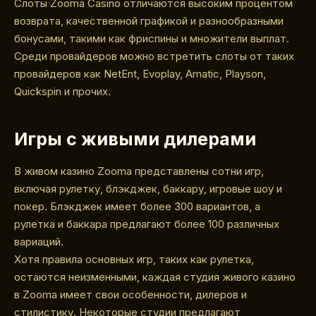
Слоты Zooma Casino отличаются высоким процентом
возврата, качественной графикой и разнообразными
бонусами, такими как фриспины и множители выплат.
Среди провайдеров можно встретить слоты от таких
провайдеров как NetEnt, Evoplay, Amatic, Playson,
Quickspin и прочих.
Игры с живыми дилерами
В живом казино Zooma представлены сотни игр,
включая рулетку, блэкджек, баккару, игровые шоу и
покер. Блэкджек имеет более 300 вариантов, а
рулетка и баккара предлагают более 100 различных
вариаций.
Хотя правила основных игр, таких как рулетка,
остаются неизменными, каждая студия живого казино
в Zooma имеет свои особенности, дилеров и
стилистику. Некоторые студии предлагают