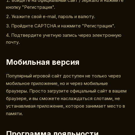
Войдите на официальный сайт / зеркало и нажмите
кнопку "Регистрация".
Укажите свой e-mail, пароль и валюту.
Пройдите CAPTCHA и нажмите "Регистрация".
Подтвердите учетную запись через электронную
почту.
Мобильная версия
Популярный игровой сайт доступен не только через
мобильное приложение, но и через мобильные
браузеры. Просто загрузите офицальный сайт в вашем
браузере, и вы сможете наслаждаться слотами, не
устанавливая приложение, которое занимает место в
памяти.
Программа лояльности