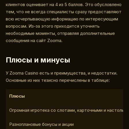
клиентов оценивает на 4 из 5 баллов. Это обусловлено
тем, что не всегда специалисты сразу предоставляют
всю исчерпывающую информацию по интересующим
вопросам. Из-за этого приходится уточнять
необходимые моменты, отправляя дополнительные
сообщения на сайт Zooma.
Плюсы и минусы
У Zooma Casino есть и преимущества, и недостатки.
Основные из них тезисно перечислены в таблице:
Плюсы
Огромная игротека со слотами, карточными и настольн
Разноплановые бонусы и акции