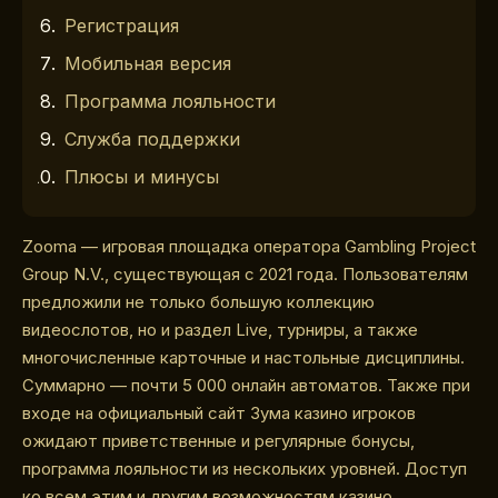
Регистрация
Мобильная версия
Программа лояльности
Служба поддержки
Плюсы и минусы
Zooma — игровая площадка оператора Gambling Project
Group N.V., существующая с 2021 года. Пользователям
предложили не только большую коллекцию
видеослотов, но и раздел Live, турниры, а также
многочисленные карточные и настольные дисциплины.
Суммарно — почти 5 000 онлайн автоматов. Также при
входе на официальный сайт Зума казино игроков
ожидают приветственные и регулярные бонусы,
программа лояльности из нескольких уровней. Доступ
ко всем этим и другим возможностям казино