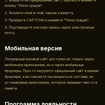
Войдите на официальный сайт / зеркало и нажмите
кнопку "Регистрация".
Укажите свой e-mail, пароль и валюту.
Пройдите CAPTCHA и нажмите "Регистрация".
Подтвердите учетную запись через электронную
почту.
Мобильная версия
Популярный игровой сайт доступен не только через
мобильное приложение, но и через мобильные
браузеры. Просто загрузите офицальный сайт в вашем
браузере, и вы сможете наслаждаться слотами, не
устанавливая приложение, которое занимает место в
памяти.
Программа лояльности