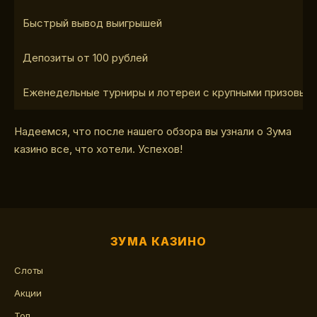
Быстрый вывод выигрышей
Депозиты от 100 рублей
Еженедельные турниры и лотереи с крупными призовым
Надеемся, что после нашего обзора вы узнали о Зума
казино все, что хотели. Успехов!
ЗУМА КАЗИНО
Слоты
Акции
Топ