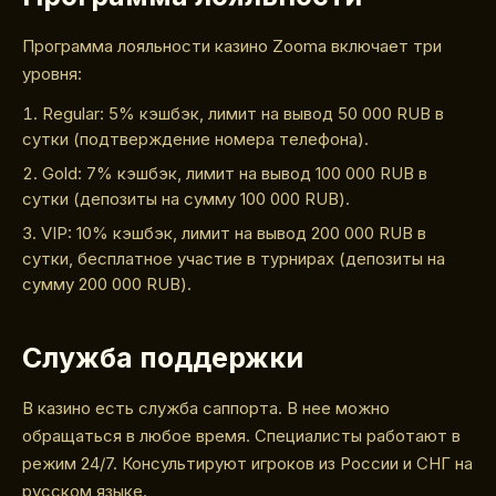
Программа лояльности казино Zooma включает три
уровня:
Regular: 5% кэшбэк, лимит на вывод 50 000 RUB в
сутки (подтверждение номера телефона).
Gold: 7% кэшбэк, лимит на вывод 100 000 RUB в
сутки (депозиты на сумму 100 000 RUB).
VIP: 10% кэшбэк, лимит на вывод 200 000 RUB в
сутки, бесплатное участие в турнирах (депозиты на
сумму 200 000 RUB).
Служба поддержки
В казино есть служба саппорта. В нее можно
обращаться в любое время. Специалисты работают в
режим 24/7. Консультируют игроков из России и СНГ на
русском языке.