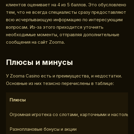
клиентов оценивает на 4 из 5 баллов. Это обусловлено
тем, что не всегда специалисты сразу предоставляют
всю исчерпывающую информацию по интересующим
вопросам. Из-за этого приходится уточнять
необходимые моменты, отправляя дополнительные
сообщения на сайт Zooma.
Плюсы и минусы
У Zooma Casino есть и преимущества, и недостатки.
Основные из них тезисно перечислены в таблице:
Плюсы
Огромная игротека со слотами, карточными и настольн
Разноплановые бонусы и акции